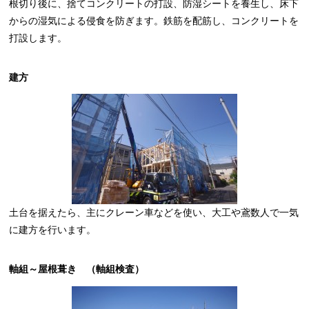
根切り後に、捨てコンクリートの打設、防湿シートを養生し、床下
からの湿気による侵食を防ぎます。鉄筋を配筋し、コンクリートを
打設します。
建方
土台を据えたら、主にクレーン車などを使い、大工や鳶数人で一気
に建方を行います。
軸組～屋根葺き （軸組検査）