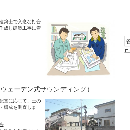
建築士で入念な打合
作成し建築工事に着
ロ
スウェーデン式サウンディング）
配置に応じて、土の
・構成を調査しま
合